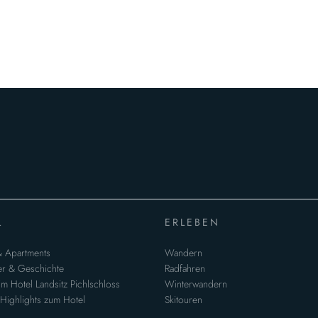
L
ERLEBEN
 Apartments
Wandern
r & Geschichte
Radfahren
 im Hotel Landsitz Pichlschloss
Winterwandern
 Highlights zum Hotel
Skitouren