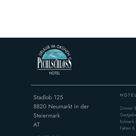
HOTE
Stadlob 125
8820
Neumarkt in der
Zimmer &
Steiermark
Gastgebe
Kulinarik
AT
Fakten &