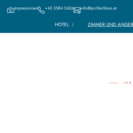
Impressionen
+43 3584 2426
info@pichlschloss.at
HOTEL
ZIMMER UND ANGE
IHR