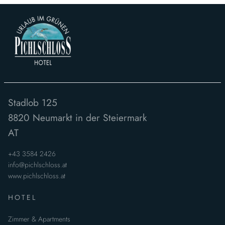
Stadlob 125
8820
Neumarkt in der Steiermark
AT
+43 3584 2426
info@pichlschloss.at
www.pichlschloss.at
HOTEL
Zimmer & Apartments