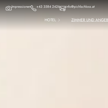
Impressionen
+43 3584 2426
info@pichlschloss.at
HOTEL
ZIMMER UND ANGE